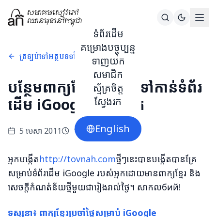
ទំព័រដើម
គម្រោងបច្ចុប្បន្ន
ត្រឡប់ទៅអត្ថបទទាំងអស់
ទាញយក
សមាជិក
បន្ថែមពាក្យខ្មែរប្រចាំថ្ងៃទៅកាន់ទំព័រ
ស្ម័គ្រចិត្ត
ដើម iGoogle របស់អ្នក
ស្វែងរក
English
5 មេសា 2011
1
នាទីអាន
អ្នកបង្កើត
http://tovnah.com
ថ្មីៗនេះបានបង្កើតបានគ្រែ
សម្រាប់ទំព័រដើម iGoogle របស់អ្នកដោយមានពាក្យខ្មែរ និង
សេចក្ដីកំណត់ន័យថ្មីមួយជារៀងរាល់ថ្ងៃ។ សាកលбий!
ទស្សនា៖ ពាក្យខ្មែរប្រចាំថ្ងៃសម្រាប់ iGoogle