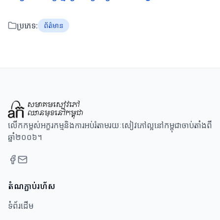
ប្រភេទ:
ព័ត៌មាន
លើកកម្ពស់អក្ខរកម្មនិងការអប់រំតាមរយៈសៀវភៅល្អនៅកម្ពុជាចាប់តាំងពី
ឆ្នាំ២០០៦។
តំណភ្ជាប់រហ័ស
ទំព័រដើម