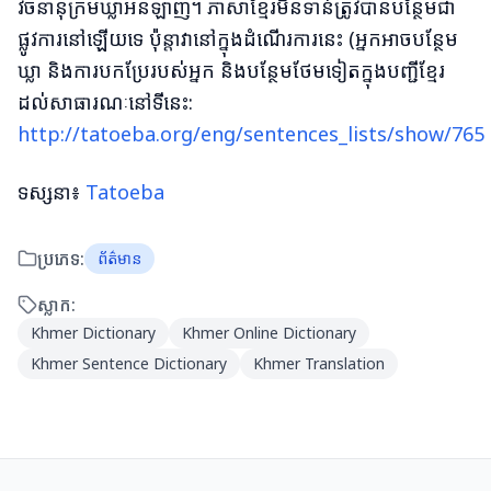
វចនានុក្រមឃ្លាអនឡាញ។ ភាសាខ្មែរមិនទាន់ត្រូវបានបន្ថែមជា
ផ្លូវការនៅឡើយទេ ប៉ុន្តាវានៅក្នុងដំណើរការនេះ (អ្នកអាចបន្ថែម
ឃ្លា និងការបកប្រែរបស់អ្នក និងបន្ថែមថែមទៀតក្នុងបញ្ជីខ្មែរ
ដល់សាធារណៈនៅទីនេះ:
http://tatoeba.org/eng/sentences_lists/show/765
ទស្សនា៖
Tatoeba
ប្រភេទ:
ព័ត៌មាន
ស្លាក:
Khmer Dictionary
Khmer Online Dictionary
Khmer Sentence Dictionary
Khmer Translation