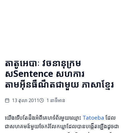
តាតូអេបាៈ វចនានុក្រម
សSentence សហការ
តាមអុីនធឺណឹតជាមួយ ភាសាខ្មែរ
13 តុលា 2011
1
នាទីអាន
យើងទើបតែដឹងអំពីគេហទំព័រមួយឈ្មោះ
Tatoeba
ដែល
ជាសហគមន៍មួយចែករំលែកឃ្លាដែលបានបង្កើតឡើងដូចជា