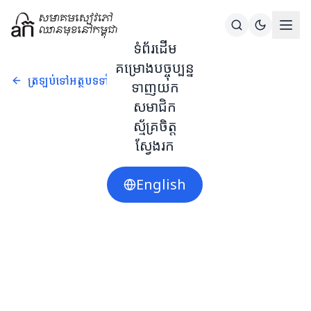
ទំព័រដើម
គម្រោងបច្ចុប្បន្ន
ត្រឡប់ទៅអត្ថបទទាំងអស់
ទាញយក
សមាជិក
ស្ម័គ្រចិត្ត
ស្វែងរក
English