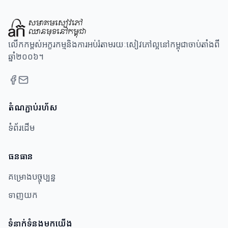
លើកកម្ពស់អក្ខរកម្មនិងការអប់រំតាមរយៈសៀវភៅល្អនៅកម្ពុជាចាប់តាំងពី
ឆ្នាំ២០០៦។
តំណភ្ជាប់រហ័ស
ទំព័រដើម
ធនធាន​
គម្រោងបច្ចុប្បន្ន
ទាញយក
ទំនាក់ទំនងមកយើង