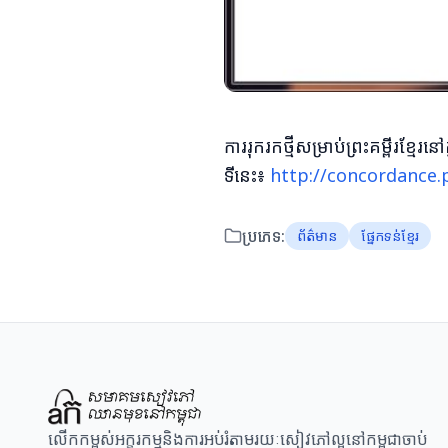
ការរុករកថ្មីសម្រាប់ព្រះគម្ពីរខ
ទីនេះ៖
http://concordance
ប្រភេទ:
ព័ត៌មាន
ផ្នែកទន់ខ្មែរ
លើកកម្ពស់អក្ខរកម្មនិងការអប់រំតាមរយៈសៀវភៅល្អនៅកម្ពុជាចាប់