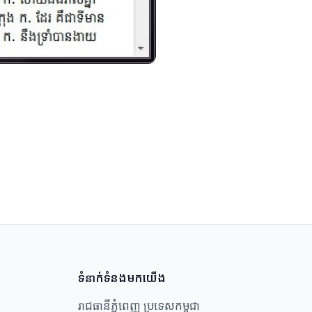
ទំនាក់ទំនងមកយើង
រាជធានីភ្នំពេញ ប្រទេសកម្ពុជា