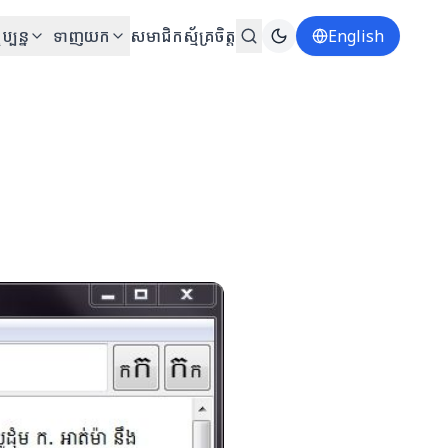
ប្បន្ន
ទាញយក
សមាជិក
ស្ម័គ្រចិត្ត
English