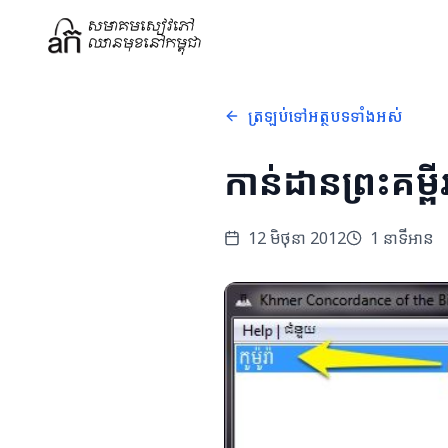
ត្រឡប់ទៅអត្ថបទទាំងអស់
កាន់ដានព្រះគម្ពីរ​
12 មិថុនា 2012
1
នាទីអាន