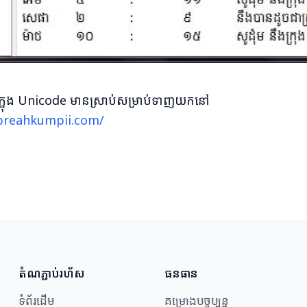
្មែរនៅក្នុង Unicode មានស្រាប់សម្រាប់ទាញយកនៅ
.preahkumpii.com/
តំណភ្ជាប់រហ័ស
ធនធាន​
ទំព័រដើម
គម្រោងបច្ចុប្បន្ន