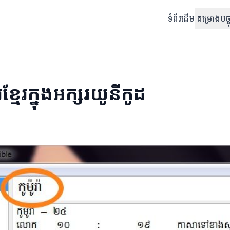
ទំព័រដើម
គម្រោងបច្ចុ
ខ្មែរ​ក្នុង​អក្សរយូនីកូដ