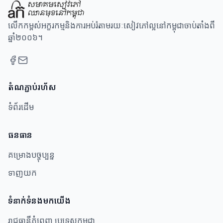
លើកកម្ពស់អក្ខរកម្មនិងការអប់រំតាមរយៈសៀវភៅល្អនៅកម្ពុជាចាប់តាំងពី
ឆ្នាំ២០០៦។
តំណភ្ជាប់រហ័ស
ទំព័រដើម
ធនធាន​
គម្រោងបច្ចុប្បន្ន
ទាញយក
ទំនាក់ទំនងមកយើង
រាជធានីភ្នំពេញ ប្រទេសកម្ពុជា