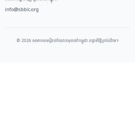
info@sbbic.org
©
2026
សមាគម​សៀវភៅឈាន​មុខ​នៅ​កម្ពុជា រក្សាសិទ្ធិគ្រប់យ៉ាង។