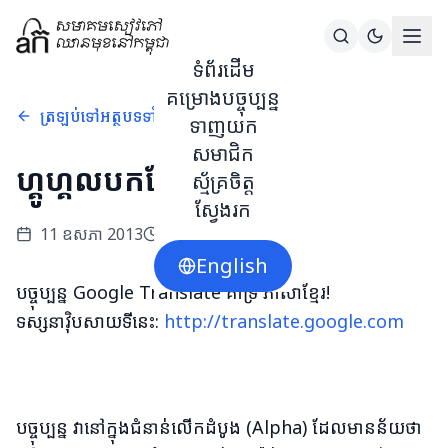
ទំព័រដើម
គម្រោងបច្ចុប្បន្ន
ត្រឡប់ទៅអត្ថបទទាំងអស់
ទាញយក
សមាជិក
ហ្គូហ្គលបកប្រែ
ស្ម័គ្រចិត្ត
ស្វែងរក
11 ឧសភា 2013
1
នាទីអាន
English
បច្ចុប្បន្ន Google Translate គាំទ្រ ភាសាខ្មែរ!
ទស្សនាវ៉ិបសាយទីនេះ:
http://translate.google.com
បច្ចុប្បន្ន វានៅក្នុងជំនាន់លើកដំបូង (Alpha) ដែលមានន័យថា