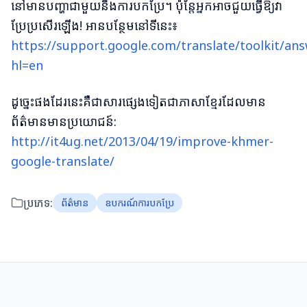
នៅមានបញ្ហាជាមួយនឹងការបកប្រែ។ ប៉ុន្តែអ្នកអាចជួយធ្វើឱ្យវា
ប្រែប្រសើរឡើង! អានបន្ថែមនៅទីនេះ៖
https://support.google.com/translate/toolkit/an
hl=en
ដូច្នេះផងដែរនេះគឺជាសារផ្សេងទៀតជាភាសាខ្មែរដែលមាន
ព័ត៌មានមានប្រយោជន៍:
http://it4ug.net/2013/04/19/improve-khmer-
google-translate/
ប្រភេទ:
ព័ត៌មាន
ឧបករណ៍ការបកប្រែ