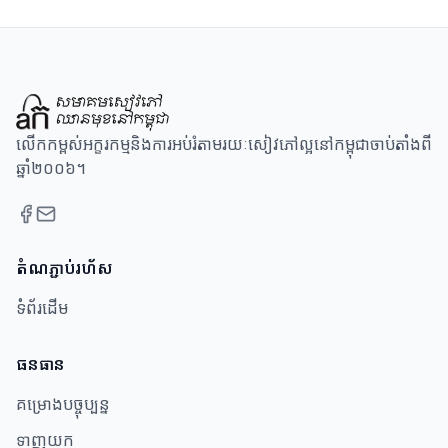
លើកកម្ពស់អក្ខរកម្មនិងការអប់រំតាមរយៈសៀវភៅល្អនៅកម្ពុជាចាប់តាំងពី
ឆ្នាំ២០០៦។
តំណភ្ជាប់រហ័ស
ទំព័រដើម
ធនធាន​
គម្រោងបច្ចុប្បន្ន
ទាញយក