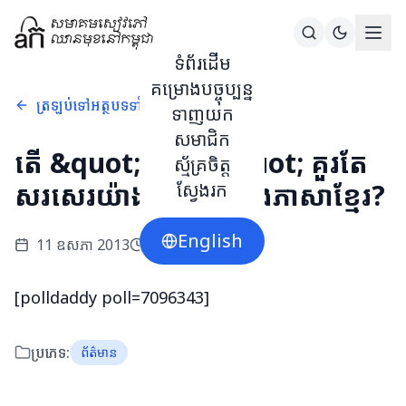
ទំព័រដើម
គម្រោងបច្ចុប្បន្ន
ត្រឡប់ទៅអត្ថបទទាំងអស់
ទាញយក
សមាជិក
តើ &quot;អ៊ីមែល&quot; គួរតែ
ស្ម័គ្រចិត្ត
សរសេរយ៉ាងដូចម្តេចក្នុងភាសាខ្មែរ?
ស្វែងរក
English
11 ឧសភា 2013
1
នាទីអាន
[polldaddy poll=7096343]
ប្រភេទ:
ព័ត៌មាន