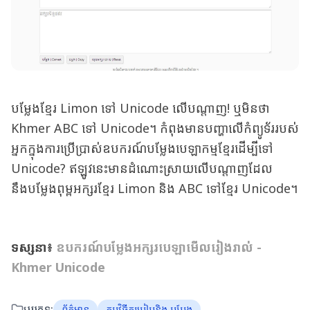
បម្លែងខ្មែរ Limon ទៅ Unicode លើបណ្តាញ! ឬមិនថា
Khmer ABC ទៅ Unicode។ កំពុងមានបញ្ហាលើកំព្យូទ័ររបស់
អ្នកក្នុងការប្រើប្រាស់ឧបករណ៍បម្លែងបេឡាកម្មខ្មែរដើម្បីទៅ
Unicode? ឥឡូវនេះមានដំណោះស្រាយលើបណ្តាញដែល
នឹងបម្លែងពុម្ពអក្សរខ្មែរ Limon និង ABC ទៅខ្មែរ Unicode។
ទស្សនា៖
ឧបករណ៍បម្លែងអក្សរបេឡាមើលរៀងរាល់ -
Khmer Unicode
ប្រភេទ:
ព័ត៌មាន
កម្មវិធីតម្រៀបនិង បម្លែង