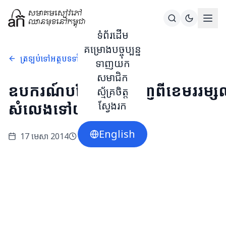
ទំព័រដើម
គម្រោងបច្ចុប្បន្ន
ត្រឡប់ទៅអត្ថបទទាំងអស់
ទាញយក
សមាជិក
ឧបករណ៍បម្លែងអនឡាញពីខេមររម្សល
ស្ម័គ្រចិត្ត
សំលេងទៅយូនីកូដ
ស្វែងរក
English
17 មេសា 2014
1
នាទីអាន