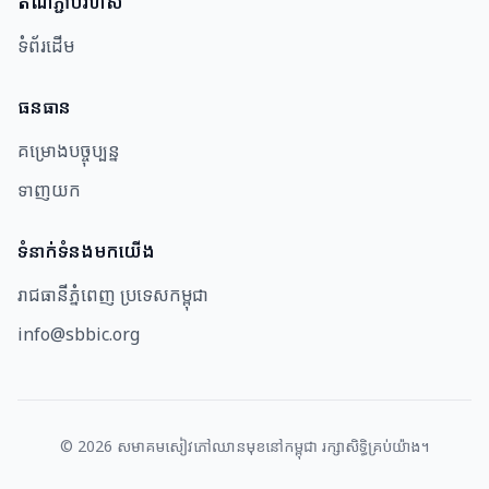
តំណភ្ជាប់រហ័ស
ទំព័រដើម
ធនធាន​
គម្រោងបច្ចុប្បន្ន
ទាញយក
ទំនាក់ទំនងមកយើង
រាជធានីភ្នំពេញ ប្រទេសកម្ពុជា
info@sbbic.org
©
2026
សមាគម​សៀវភៅឈាន​មុខ​នៅ​កម្ពុជា រក្សាសិទ្ធិគ្រប់យ៉ាង។