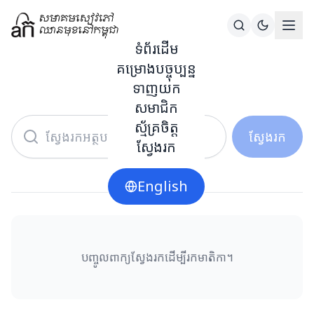
ទំព័រដើម
គម្រោងបច្ចុប្បន្ន
ស្វែងរក
ទាញយក
សមាជិក
ស្ម័គ្រចិត្ត
ស្វែងរក
ស្វែងរក
English
បញ្ចូលពាក្យស្វែងរកដើម្បីរកមាតិកា។