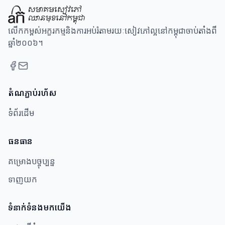
លើកកម្ពស់អក្ខរកម្មនិងការអប់រំតាមរយៈសៀវភៅល្អនៅកម្ពុជាចាប់តាំងពី
ឆ្នាំ២០០៦។
តំណភ្ជាប់រហ័ស
ទំព័រដើម
ធនធាន​
គម្រោងបច្ចុប្បន្ន
ទាញយក
ទំនាក់ទំនងមកយើង