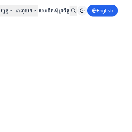
ប្បន្ន
ទាញយក
សមាជិក
ស្ម័គ្រចិត្ត
English