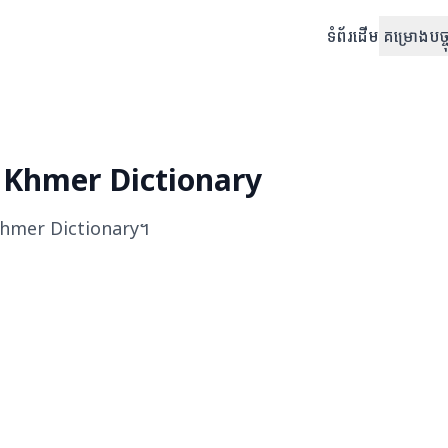
ទំព័រដើម
គម្រោងបច្ចុ
 Khmer Dictionary
Khmer Dictionary
។