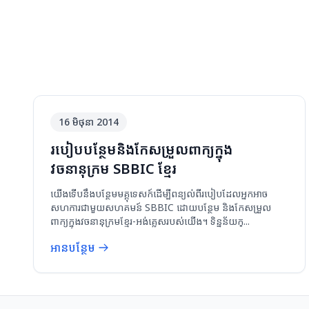
16 មិថុនា 2014
របៀបបន្ថែមនិងកែសម្រួលពាក្យក្នុង
វចនានុក្រម SBBIC ខ្មែរ
យើងទើបនឹងបន្ថែមមគ្គុទេសក៍ដើម្បីពន្យល់ពីរបៀបដែលអ្នកអាច
សហការជាមួយសហគមន៍ SBBIC ដោយបន្ថែម និងកែសម្រួល
ពាក្យក្នុងវចនានុក្រមខ្មែរ-អង់គ្លេសរបស់យើង។ ទិន្នន័យក្...
អានបន្ថែម