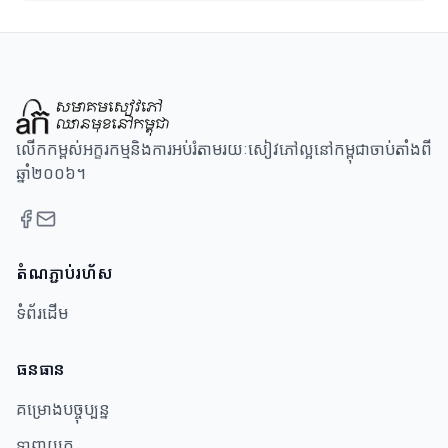
លើកកម្ពស់អក្ខរកម្មនិងការអប់រំតាមរយៈសៀវភៅល្អនៅកម្ពុជាចាប់តាំងពី
ឆ្នាំ២០០៦។
តំណភ្ជាប់រហ័ស
ទំព័រដើម
ធនធាន​
គម្រោងបច្ចុប្បន្ន
ទាញយក