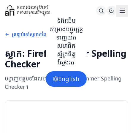
ទំព័រដើម
គម្រោងបច្ចុប្បន្ន
ត្រឡប់ទៅស្លាកទាំងអស់
ទាញយក
សមាជិក
ស្លាក:
Firefox Khmer Spelling
ស្ម័គ្រចិត្ត
Checker
ស្វែងរក
បង្ហាញអត្ថបទដែលមានស្លាក
English
Firefox Khmer Spelling
Checker
។