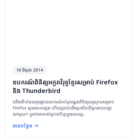
16 មិថុនា 2014
ឧបករណ៍​ពិនិត្យ​អក្ខរាវិរុទ្ធ​ខ្មែរ​សម្រាប់ Firefox
និង Thunderbird
យើងទើបតែចេញផ្សាយឧបករណ៍បន្ថែមត្រួតពិនិត្យអក្ខរក្រមសម្រាប់
Firefox សូមសាកល្បង ហើយប្រាប់យើងប្រសិនបើអ្នកមានបញ្ហា
ណាមួយ។ ប្តូរភាសារបស់អ្នកទៅខ្មែរក្នុងពេលអ្ន...
អានបន្ថែម