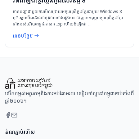
វិធីតំឡើងខ្មែរយូនីកូដលើវីនដូ 8
មានបញ្ហាជាមួយការមើលឬវាយអក្សរយូនីកូដខ្មែរជាមួយ Windows 8
ឬ? សូមមើលដំណោះស្រាយខាងក្រោម៖ ទាញយកពុម្ពអក្សរយូនីកូដខ្មែរ
ទាំងអស់ហើយពន្លាឯកសារ .zip ហើយដំឡើងវា ...
អានបន្ថែម
លើកកម្ពស់អក្ខរកម្មនិងការអប់រំតាមរយៈសៀវភៅល្អនៅកម្ពុជាចាប់តាំងពី
ឆ្នាំ២០០៦។
តំណភ្ជាប់រហ័ស