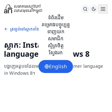
ទំព័រដើម
គម្រោងបច្ចុប្បន្ន
ត្រឡប់ទៅស្លាកទាំងអស់
ទាញយក
សមាជិក
ស្លាក:
Install Khmer
ស្ម័គ្រចិត្ត
language in Windows 8
ស្វែងរក
បង្ហាញអត្ថបទដែលមានស្លាក
English
Install Khmer language
in Windows 8
។