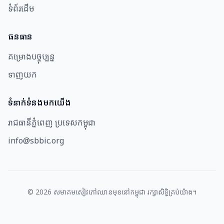
ទំព័រដើម
ធនធាន​
គម្រោងបច្ចុប្បន្ន
ទាញយក
ទំនាក់ទំនងមកយើង
រាជធានីភ្នំពេញ ប្រទេសកម្ពុជា
info@sbbic.org
©
2026
សមាគម​សៀវភៅឈាន​មុខ​នៅ​កម្ពុជា រក្សាសិទ្ធិគ្រប់យ៉ាង។