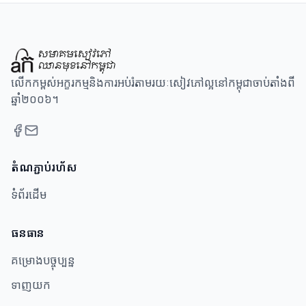
លើកកម្ពស់អក្ខរកម្មនិងការអប់រំតាមរយៈសៀវភៅល្អនៅកម្ពុជាចាប់តាំងពី
ឆ្នាំ២០០៦។
តំណភ្ជាប់រហ័ស
ទំព័រដើម
ធនធាន​
គម្រោងបច្ចុប្បន្ន
ទាញយក