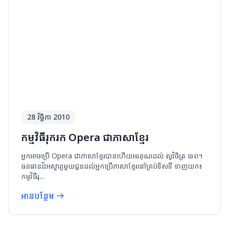
28 វិច្ឆិកា 2010
កម្មវិធីរុករក Opera ជាភាសាខ្មែរ
​អ្នក​អាច​ប្រើ Opera ជាភាសាខ្មែរ​បាន​ហើយ​អរគុណ​ដល់ សូវិចិត្រ ទេព។
ធនធាន​ដ៏​អស្ចារ្យ​មួយ​ជូន​ដល់​អ្នកប្រើ​ភាសាខ្មែរ​នៅ​គ្រប់​ទិសទី ទាញយក៖
កម្មវិធី​រុ...
អានបន្ថែម