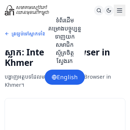
ទំព័រដើម
គម្រោងបច្ចុប្បន្ន
ត្រឡប់ទៅស្លាកទាំងអស់
ទាញយក
សមាជិក
ស្លាក:
Internet Browser in
ស្ម័គ្រចិត្ត
Khmer
ស្វែងរក
បង្ហាញអត្ថបទដែលមានស្លាក
English
Internet Browser in
Khmer
។