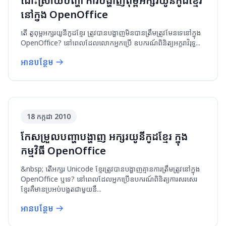
ដោះស្រាយបញ្ហា ការ​បង្ហាញ​ពុម្ពអក្សរ​យូនីកូដ​ខ្មែរ
នៅក្នុង OpenOffice
តើ តួ​ពុម្ពអក្សរ​យូនីកូដខ្មែរ ត្រូវ​បាន​បង្ហាញ​មិន​បាន​ត្រឹម​ត្រូវ​មែន​ទេ​នៅ​ក្នុង
OpenOffice? នៅ​ពេល​ដែល​លោកអ្នក​ប្រើ ឧបករណ៍​ពិនិត្យ​អក្ខរាវិរុទ្ធ​...
អានបន្ថែម
No image available
18 កក្កដា 2010
កែសម្រួលបញ្ហាបង្ហាញ អក្សរយូនីកូដខ្មែរ ក្នុង
កម្មវិធី OpenOffice
&nbsp; តើអក្សរ Unicode ខ្មែរត្រូវបានបង្ហាញគ្មានការត្រឹមត្រូវនៅក្នុង
OpenOffice ឬទេ? នៅពេលដែលអ្នកប្រើឧបករណ៍ពិនិត្យការសរសេរ
ខ្មែរគឺមានប្រអប់បង្អតជាមួយនឹ...
អានបន្ថែម