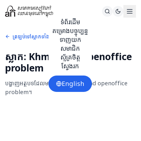
ទំព័រដើម
គម្រោងបច្ចុប្បន្ន
ត្រឡប់ទៅស្លាកទាំងអស់
ទាញយក
សមាជិក
ស្លាក:
Khmer and openoffice
ស្ម័គ្រចិត្ត
problem
ស្វែងរក
បង្ហាញអត្ថបទដែលមានស្លាក
English
Khmer and openoffice
problem
។