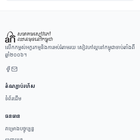
លើកកម្ពស់អក្ខរកម្មនិងការអប់រំតាមរយៈសៀវភៅល្អនៅកម្ពុជាចាប់តាំងពី
ឆ្នាំ២០០៦។
តំណភ្ជាប់រហ័ស
ទំព័រដើម
ធនធាន​
គម្រោងបច្ចុប្បន្ន
ទាញយក