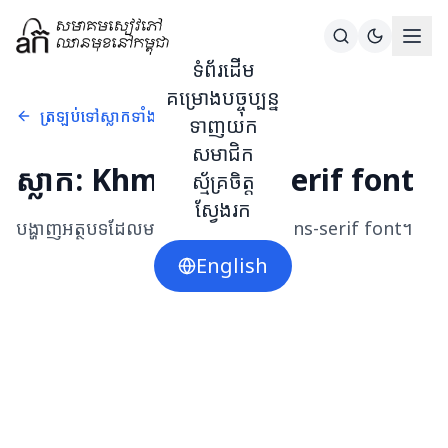
ទំព័រដើម
គម្រោងបច្ចុប្បន្ន
ត្រឡប់ទៅស្លាកទាំងអស់
ទាញយក
សមាជិក
ស្លាក:
Khmer Sans-serif font
ស្ម័គ្រចិត្ត
ស្វែងរក
បង្ហាញអត្ថបទដែលមានស្លាក
Khmer Sans-serif font
។
English