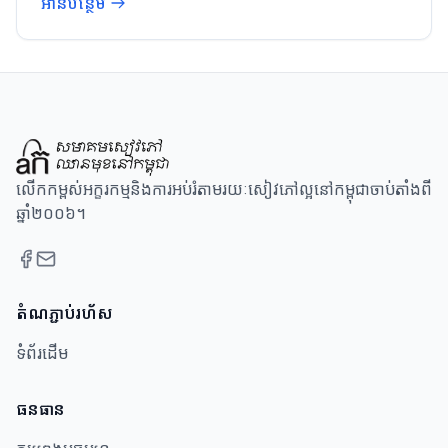
អានបន្ថែម
លើកកម្ពស់អក្ខរកម្មនិងការអប់រំតាមរយៈសៀវភៅល្អនៅកម្ពុជាចាប់តាំងពី
ឆ្នាំ២០០៦។
តំណភ្ជាប់រហ័ស
ទំព័រដើម
ធនធាន​