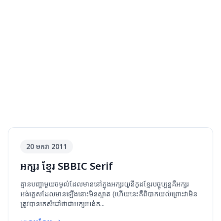
20 មករា 2011
អក្សរ ខ្មែរ SBBIC Serif
គ្មានបញ្ហាមួយចម្ងល់ដែលមាននៅក្នុងអក្សរយូនីកូដខ្មែរបច្ចុប្បន្នគឺអក្សរ
អង់គ្លេសដែលមានឡើងនោះមិនស្អាត (ហើយនេះគឺពិបាកយល់ព្រោះវាមិន
ត្រូវបានគេសំដៅថាជាអក្សរអង់គ...