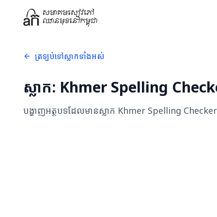
ត្រឡប់ទៅស្លាកទាំងអស់
ស្លាក:
Khmer Spelling Checke
បង្ហាញអត្ថបទដែលមានស្លាក
Khmer Spelling Checker