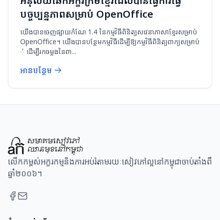
អនុល័យឆែកអក្ខរក្រមខ្មែរដែលបានធ្វើការធ្វើ
បច្ចុប្បន្នភាពសម្រាប់ OpenOffice
យើងបានចេញផ្សាយកំណែ 1.4 នៃកម្មវិធីពិនិត្យសវេនាភាសាខ្មែរសម្រាប់
OpenOffice។ យើងបានបន្ថែមកម្មវិធីដើម្បីឱ្យកម្មវិធីពិនិត្យពាក្យសម្រាប់
់ ដើម្បីរកចម្លងនៃពា...
អានបន្ថែម
លើកកម្ពស់អក្ខរកម្មនិងការអប់រំតាមរយៈសៀវភៅល្អនៅកម្ពុជាចាប់តាំងពី
ឆ្នាំ២០០៦។