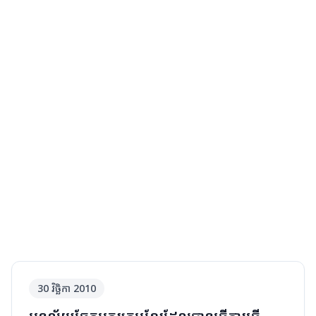
No image available
30 វិច្ឆិកា 2010