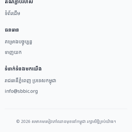
តំណភ្ជាប់រហ័ស
ទំព័រដើម
ធនធាន​
គម្រោងបច្ចុប្បន្ន
ទាញយក
ទំនាក់ទំនងមកយើង
រាជធានីភ្នំពេញ ប្រទេសកម្ពុជា
info@sbbic.org
©
2026
សមាគម​សៀវភៅឈាន​មុខ​នៅ​កម្ពុជា រក្សាសិទ្ធិគ្រប់យ៉ាង។