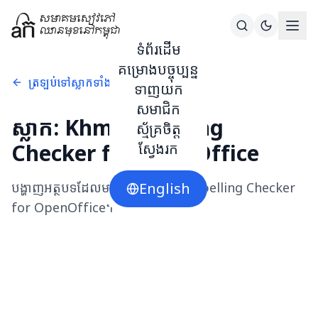
ទំព័រដើម
គម្រោងបច្ចុប្បន្ន
ត្រឡប់ទៅស្លាកទាំងអស់
ទាញយក
សមាជិក
ស្លាក:
Khmer Spelling
ស្ម័គ្រចិត្ត
Checker for OpenOffice
ស្វែងរក
បង្ហាញអត្ថបទដែលមានស្លាក
English
Khmer Spelling Checker
for OpenOffice
។