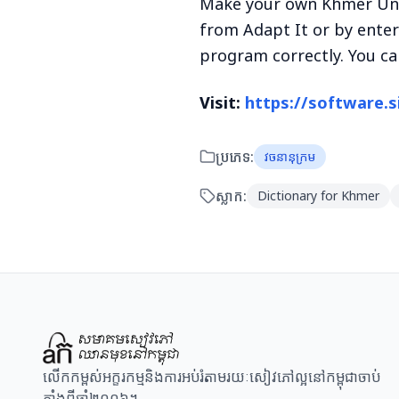
Make your own Khmer Unic
from Adapt It or by enter
program correctly. You c
Visit:
https://software.s
ប្រភេទ:
វចនានុក្រម
ស្លាក:
Dictionary for Khmer
លើកកម្ពស់អក្ខរកម្មនិងការអប់រំតាមរយៈសៀវភៅល្អនៅកម្ពុជាចាប់
តាំងពីឆ្នាំ២០០៦។