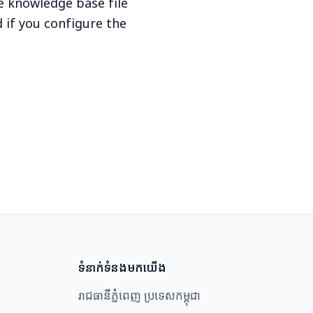
 knowledge base file
 if you configure the
ទំនាក់ទំនងមកយើង
រាជធានីភ្នំពេញ ប្រទេសកម្ពុជា