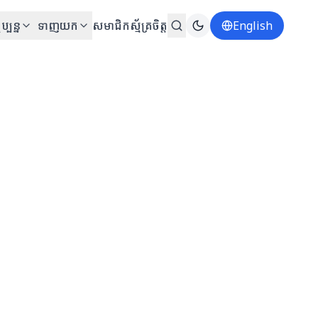
ប្បន្ន
ទាញយក
សមាជិក
ស្ម័គ្រចិត្ត
English