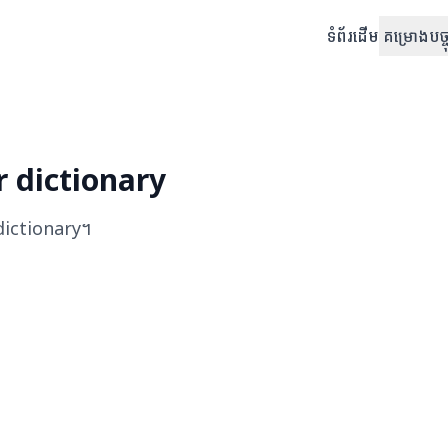
ទំព័រដើម
គម្រោងបច្ចុ
 dictionary
ictionary
។