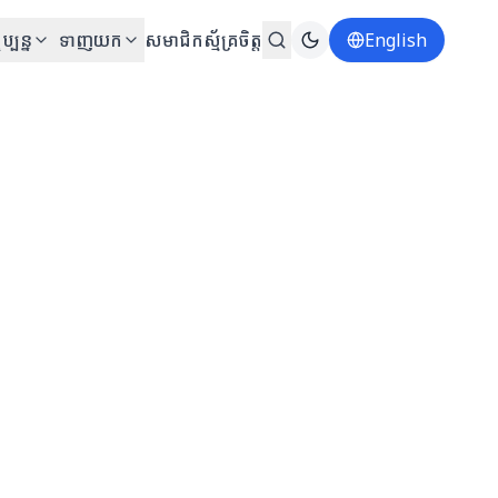
ប្បន្ន
ទាញយក
សមាជិក
ស្ម័គ្រចិត្ត
English