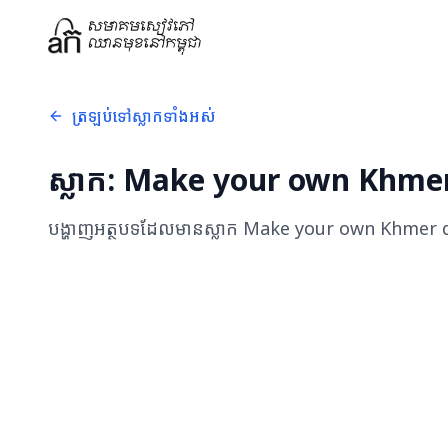
ត្រឡប់ទៅស្លាកទាំងអស់
ស្លាក:
Make your own Khmer
បង្ហាញអត្ថបទដែលមានស្លាក
Make your own Khmer d