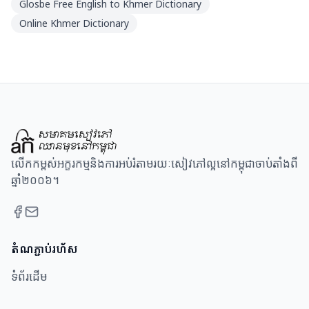
Glosbe Free English to Khmer Dictionary
Online Khmer Dictionary
លើកកម្ពស់អក្ខរកម្មនិងការអប់រំតាមរយៈសៀវភៅល្អនៅកម្ពុជាចាប់តាំងពី
ឆ្នាំ២០០៦។
តំណភ្ជាប់រហ័ស
ទំព័រដើម