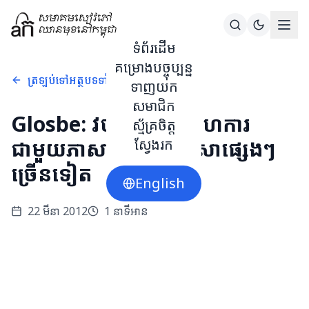
ទំព័រដើម
គម្រោងបច្ចុប្បន្ន
ត្រឡប់ទៅអត្ថបទទាំងអស់
ទាញយក
សមាជិក
Glosbe: វចនានុក្រមសហការ
ស្ម័គ្រចិត្ត
ជាមួយភាសាខ្មែរ និងភាសាផ្សេងៗ
ស្វែងរក
ច្រើនទៀត
English
22 មីនា 2012
1
នាទីអាន