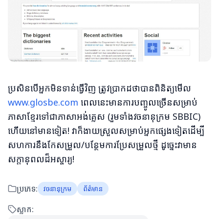
ប្រសិនបើអ្នកមិនទាន់ធ្វើវិញ ត្រូវប្រាកដថាបានពិនិត្យមើល
www.glosbe.com
ពេលនេះមានការបញ្ចូលច្រើនសម្រាប់
ភាសាខ្មែរទៅជាភាសាអង់គ្លេស (រួមទាំងវចនានុក្រម SBBIC)
ហើយនៅមានទៀត! វាក៏ងាយស្រួលសម្រាប់អ្នកផ្សេងទៀតដើម្បី
សហការនឹងកែសម្រួល/បន្ថែមការប្រែសម្រួលថ្មី ដូច្នេះវាមាន
សក្តានុពលដ៏អស្ចារ្យ!
ប្រភេទ:
វចនានុក្រម
ព័ត៌មាន
ស្លាក: