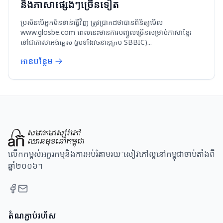
និងភាសាផ្សេងៗច្រើនទៀត
ប្រសិនបើអ្នកមិនទាន់ធ្វើវិញ ត្រូវប្រាកដថាបានពិនិត្យមើល
www.glosbe.com ពេលនេះមានការបញ្ចូលច្រើនសម្រាប់ភាសាខ្មែរ
ទៅជាភាសាអង់គ្លេស (រួមទាំងវចនានុក្រម SBBIC)...
អានបន្ថែម
លើកកម្ពស់អក្ខរកម្មនិងការអប់រំតាមរយៈសៀវភៅល្អនៅកម្ពុជាចាប់តាំងពី
ឆ្នាំ២០០៦។
តំណភ្ជាប់រហ័ស