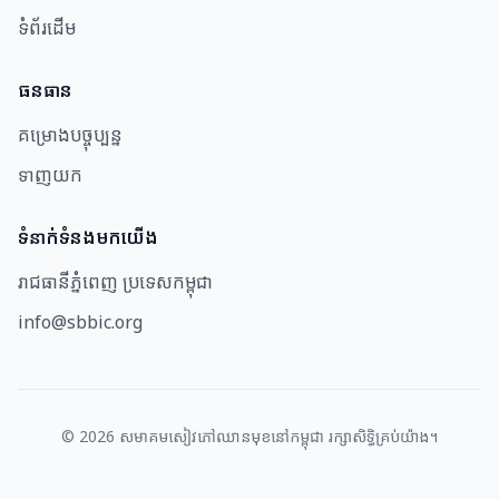
ទំព័រដើម
ធនធាន​
គម្រោងបច្ចុប្បន្ន
ទាញយក
ទំនាក់ទំនងមកយើង
រាជធានីភ្នំពេញ ប្រទេសកម្ពុជា
info@sbbic.org
©
2026
សមាគម​សៀវភៅឈាន​មុខ​នៅ​កម្ពុជា រក្សាសិទ្ធិគ្រប់យ៉ាង។