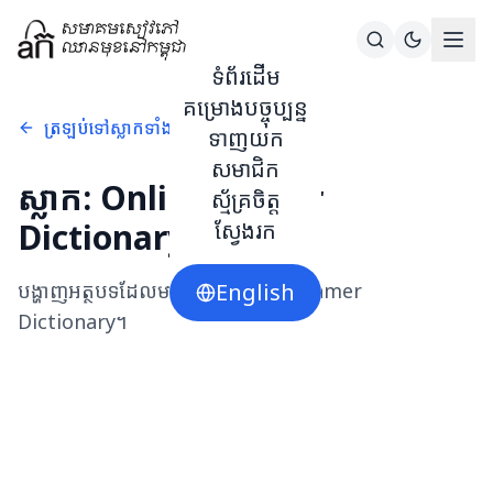
ទំព័រដើម
គម្រោងបច្ចុប្បន្ន
ត្រឡប់ទៅស្លាកទាំងអស់
ទាញយក
សមាជិក
ស្លាក:
Online Khmer
ស្ម័គ្រចិត្ត
Dictionary
ស្វែងរក
បង្ហាញអត្ថបទដែលមានស្លាក
English
Online Khmer
Dictionary
។