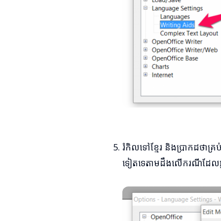
រំកិលទៅខ្មែរ និងប្រាកដថាគ្
ទៀតទេតាមដឹងលើករណីដែលអ្នកប