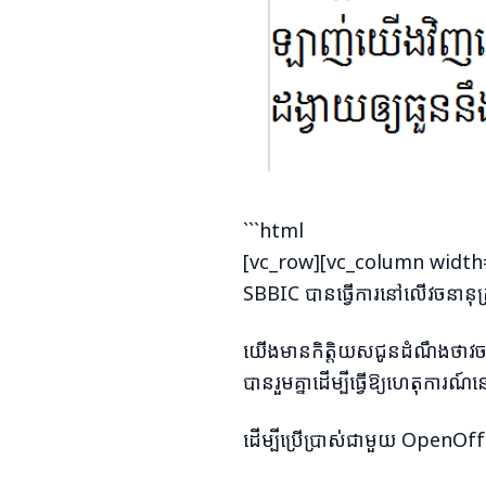
```html
[vc_row][vc_column width="
SBBIC បានធ្វើការនៅលើវចនានុក
យើងមានកិត្តិយសជូនដំណឹងថាវច
បានរួមគ្នាដើម្បីធ្វើឱ្យហេតុការ
ដើម្បីប្រើប្រាស់ជាមួយ OpenOf