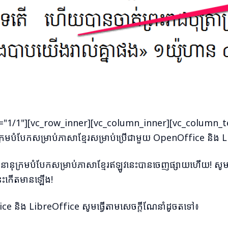
1/1"][vc_row_inner][vc_column_inner][vc_column_text]ក
្រមបំបែកសម្រាប់ភាសាខ្មែរសម្រាប់ប្រើជាមួយ OpenOffice និង 
នានុក្រមបំបែកសម្រាប់ភាសាខ្មែរឥឡូវនេះបានចេញផ្សាយហើយ! ស
ណ៍នេះកើតមានឡើង!
fice និង LibreOffice សូមធ្វើតាមសេចក្តីណែនាំដូចតទៅ៖