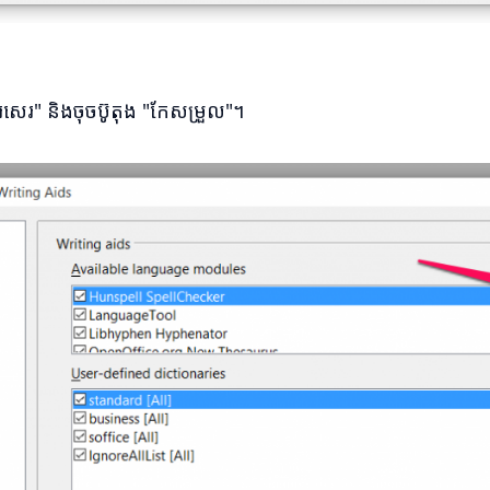
េរ" និងចុចប៊ូតុង "កែសម្រួល"។