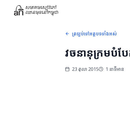
ត្រឡប់ទៅអត្ថបទទាំងអស់
វចនានុក្រមបំបែក
23 តុលា 2015
1
នាទីអាន