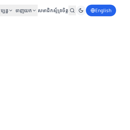
ប្បន្ន
ទាញយក
សមាជិក
ស្ម័គ្រចិត្ត
English