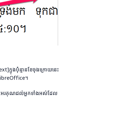
្នុងប៉ុន្មានខែចុងក្រោយនេះ
LibreOffice។
ូមអរគុណដល់អ្នកទាំងអស់ដែល