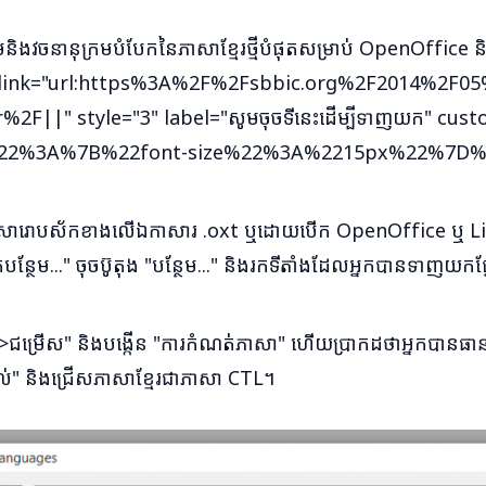
្រមនិងវចនានុក្រមបំបែកនៃភាសាខ្មែរថ្មីបំផុតសម្រាប់ OpenOffice
r" link="url:https%3A%2F%2Fsbbic.org%2F2014%2F0
%2F||" style="3" label="សូមចុចទីនេះដើម្បីទាញយក" cu
%22%3A%7B%22font-size%22%3A%2215px%22%7D%
ពីរសារោបស័កខាងលើឯកាសារ .oxt ឬដោយបើក OpenOffice ឬ Lib
បន្ថែម..." ចុចប៊ូតុង "បន្ថែម..." និងរកទីតាំងដែលអ្នកបានទាញយកផ្
>ជម្រើស" និងបង្កើន "ការកំណត់ភាសា" ហើយប្រាកដថាអ្នកបានធានា
់" និងជ្រើសភាសាខ្មែរជាភាសា CTL។