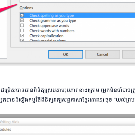
រប់ជម្រើសបានបានពិនិត្យស្របតាមរូបភាពខាងក្រោម (អ្នកមិនចាំបាច
ានដំឡើងកម្មវិធីពិនិត្យវាក្យសព្ទភាសាខ្មែរនោះទេ) ចុច "យល់ព្រម