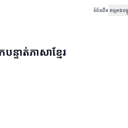
ទំព័រដើម
គម្រោងបច្ចុ
បន្ទាត់ភាសាខ្មែរ