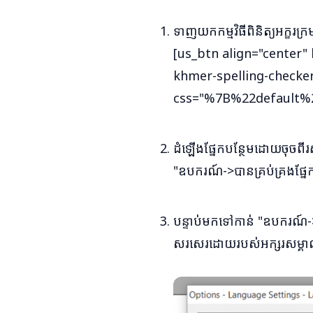
ទាញយកកម្មវិធីពិនិត្យអក្ខរក
[us_btn align="cente
khmer-spelling-checker
css="%7B%22default
ដំឡើងផ្នែកបន្ថែមដោយចុច
"ឧបករណ៍->បានគ្រប់គ្រងផ្នែក
បន្ទាប់មកទៅកាន់ "ឧបករណ៍-
សរសេរដោយរបស់អក្សរសម្គាល