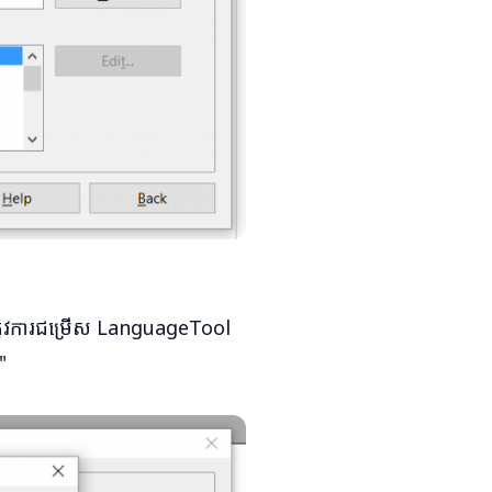
់ត្រូវការជម្រើស LanguageTool
"