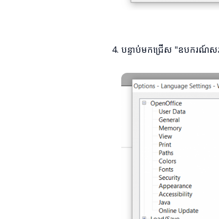
បន្ទាប់មកជ្រើស "ឧបករណ៍សរស