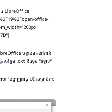
 និង LibreOffice
5%2F19%2Fopen-office-
stom_width="200px"
7D"]
reOffice បន្ទាប់មកទៅកាន់
នែកបន្ថែម .oxt និងចុច "ទទួល"
ថា "បង្ហាញធាតុ UI សម្រាប់ការ