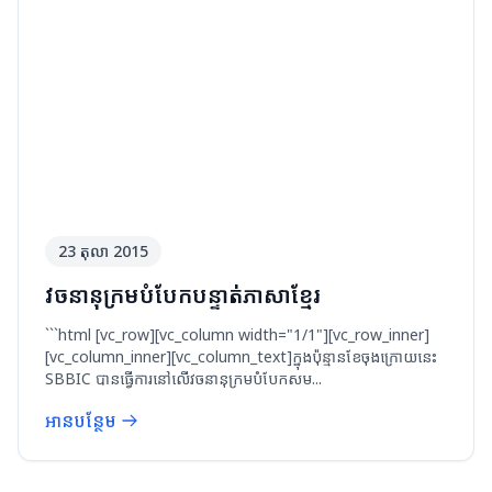
23 តុលា 2015
វចនានុក្រមបំបែកបន្ទាត់ភាសាខ្មែរ
```html [vc_row][vc_column width="1/1"][vc_row_inner]
[vc_column_inner][vc_column_text]ក្នុងប៉ុន្មានខែចុងក្រោយនេះ
SBBIC បានធ្វើការនៅលើវចនានុក្រមបំបែកសម...
អានបន្ថែម