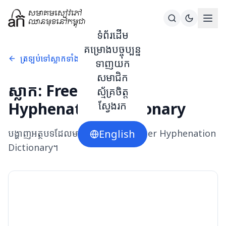
ទំព័រដើម
គម្រោងបច្ចុប្បន្ន
ត្រឡប់ទៅស្លាកទាំងអស់
ទាញយក
សមាជិក
ស្លាក:
Free Khmer
ស្ម័គ្រចិត្ត
Hyphenation Dictionary
ស្វែងរក
បង្ហាញអត្ថបទដែលមានស្លាក
English
Free Khmer Hyphenation
Dictionary
។