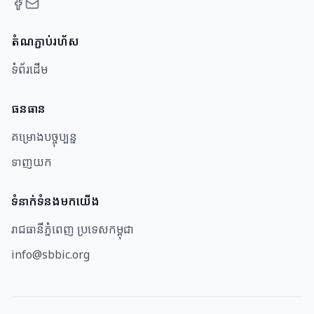
តំណភ្ជាប់រហ័ស
ទំព័រដើម
ធនធាន​
គម្រោងបច្ចុប្បន្ន
ទាញយក
ទំនាក់ទំនងមកយើង
រាជធានីភ្នំពេញ ប្រទេសកម្ពុជា
info@sbbic.org