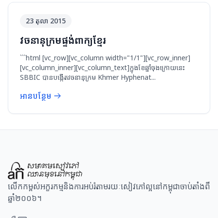
23 តុលា 2015
វចនានុក្រមផ្ទង់ពាក្យខ្មែរ
```html [vc_row][vc_column width="1/1"][vc_row_inner]
[vc_column_inner][vc_column_text]ក្នុងខែឆ្នាំចុងក្រោយនេះ
SBBIC បានបង្កើតវចនានុក្រម Khmer Hyphenat...
អានបន្ថែម
លើកកម្ពស់អក្ខរកម្មនិងការអប់រំតាមរយៈសៀវភៅល្អនៅកម្ពុជាចាប់តាំងពី
ឆ្នាំ២០០៦។